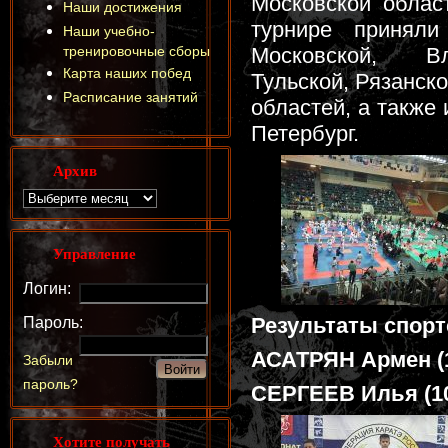
Московской облас
Наши достижения
турнире приняли
Наши учебно-
тренировочные сборы
Московской, Вл
Карта наших побед
Тульской, Рязанск
Расписание занятий
областей, а также 
Петербург.
Архив
Управление
Логин:
Результаты спорт
Пароль:
АСАТРЯН Армен (18
Забыли
пароль?
СЕРГЕЕВ Илья (10-
Хотите получать