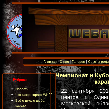
Главная
|
О нас
|
Галерея
|
Советы роди
Чемпионат и Кубо
Рубрики
карат
Новости
22 сентября 20
Что такое каратэ WKF?
центре г. Один
Всё о школе шеба-
Московской обл
каратэ