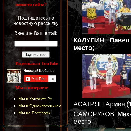
новости сайта?
Подпишитесь на
новостную рассылку
Введите Ваш email:
КАЛУПИН Павел (
место;
Видеоканал YouTube
Мы в интернете
Мы в Контакте.Ру
АСАТРЯН Армен (18+
Мы в Одноклассниках
САМОРУКОВ Михаил
Мы на Facebook
место.