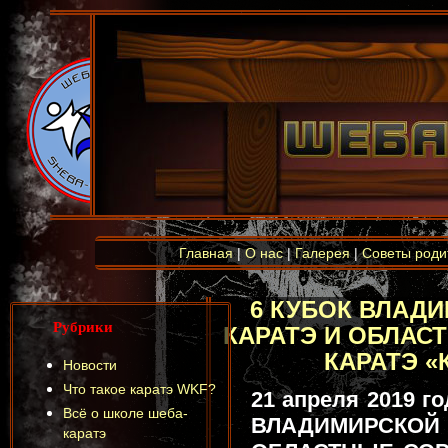
Главная
|
О нас
|
Галерея
|
Советы роди
6 КУБОК ВЛАД
Рубрики
КАРАТЭ И ОБЛАС
КАРАТЭ «
Новости
Что такое каратэ WKF?
21 апреля 2019 г
Всё о школе шеба-
ВЛАДИМИРСКОЙ 
каратэ