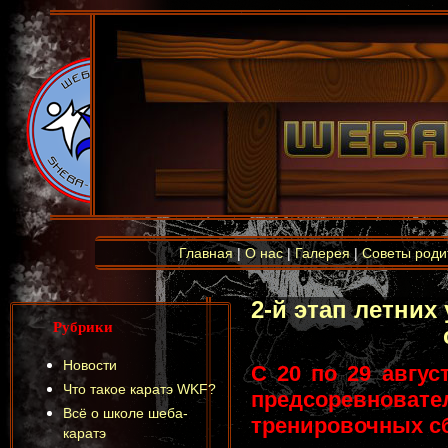
Главная
|
О нас
|
Галерея
|
Советы роди
2-й этап летни
Рубрики
Новости
С 20 по 29 авгус
Что такое каратэ WKF?
предсоревно
Всё о школе шеба-
тренировочных с
каратэ