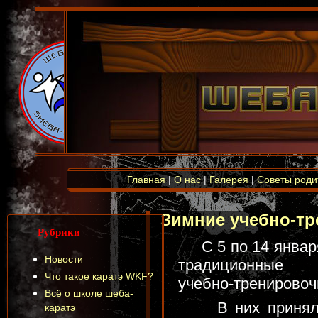
Главная
|
О нас
|
Галерея
|
Советы роди
Зимние учебно-т
Рубрики
С 5 по 14 января
Новости
традиционные 
Что такое каратэ WKF?
учебно-тренировоч
Всё о школе шеба-
В них приняли 
каратэ