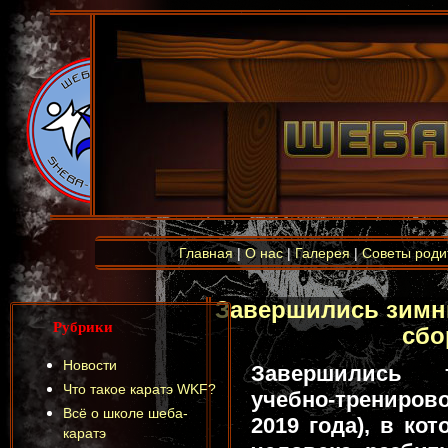
Главная
|
О нас
|
Галерея
|
Советы роди
Завершились зимн
Рубрики
сбо
Новости
Завершились 
Что такое каратэ WKF?
учебно-тренирово
Всё о школе шеба-
2019 года), в ко
каратэ