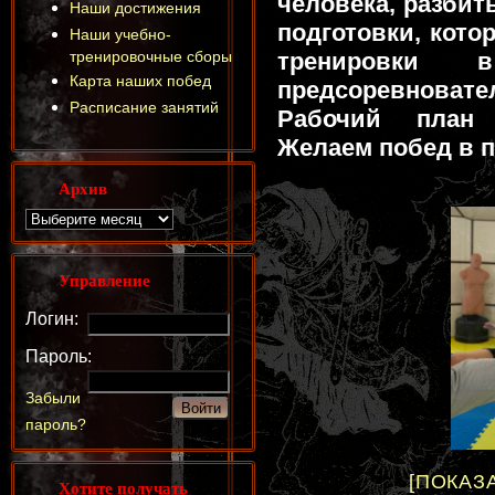
человека, разбит
Наши достижения
подготовки, кото
Наши учебно-
тренировочные сборы
тренировки 
Карта наших побед
предсоревнова
Расписание занятий
Рабочий план 
Желаем побед в 
Архив
Управление
Логин:
Пароль:
Забыли
пароль?
[ПОКАЗ
Хотите получать