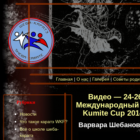
Главная
|
О нас
|
Галерея
|
Советы роди
Видео — 24-2
Рубрики
Международный т
Kumite Cup 201
Новости
Что такое каратэ WKF?
Варвара Шебанов
Всё о школе шеба-
каратэ