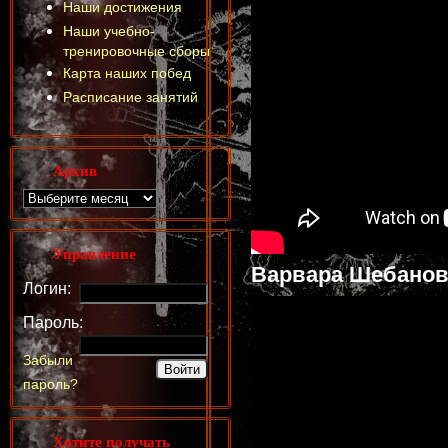
Наши достижения
Наши учебно-
тренировочные сборы
Карта наших побед
Расписание занятий
Архив
Управление
Варвара Шебанов
Логин:
Пароль:
Забыли
пароль?
Хотите получать