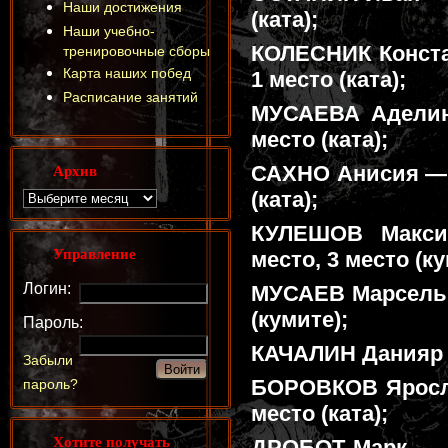
Наши достижения
(ката);
Наши учебно-
КОЛЕСНИК Констан
тренировочные сборы
Карта наших побед
1 место (ката);
Расписание занятий
МУСАЕВА Аделина
место (ката);
Архив
САХНО Анисия — 1
(ката);
КУЛЕШОВ Максим
Управление
место, 3 место (ку
Логин:
МУСАЕВ Марсель —
(кумите);
Пароль:
КАЧАЛИН Данияр —
Забыли
БОРОВКОВ Яросла
пароль?
место (ката);
Хотите получать
ДРОБОТ Марк — 2 