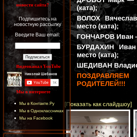
новости сайта?
(ката);
ВОЛОХ Вячеслав
Подпишитесь на
новостную рассылку
место (ката);
Введите Ваш email:
ГОНЧАРОВ Иван — 
БУРДАХИН Иван 
место (ката);
ШЕДИВАН Владисл
Видеоканал YouTube
ПОЗДРАВЛЯЕМ
РОДИТЕЛЕЙ!!!
Мы в интернете
[Показать как слайдшоу]
Мы в Контакте.Ру
Мы в Одноклассниках
Мы на Facebook