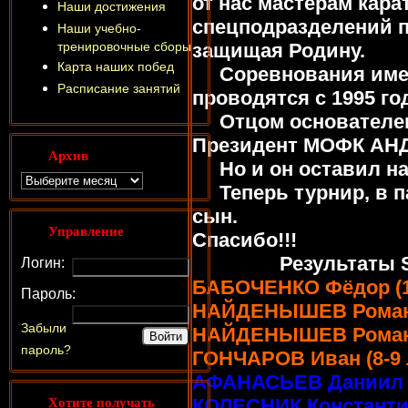
от нас мастерам кара
Наши достижения
спецподразделений п
Наши учебно-
тренировочные сборы
защищая Родину.
Карта наших побед
Соревнования имею
Расписание занятий
проводятся с 1995 го
Отцом основателем
Президент МОФК АН
Архив
Но и он оставил на
Теперь турнир, в па
сын.
Управление
Спасибо!!!
Результаты Sheb
Логин:
БАБОЧЕНКО Фёдор (14-
Пароль:
НАЙДЕНЫШЕВ Роман (1
Забыли
НАЙДЕНЫШЕВ Роман (10
пароль?
ГОНЧАРОВ Иван (8-9 ле
АФАНАСЬЕВ Даниил (10
Хотите получать
КОЛЕСНИК Константин (