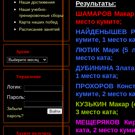
Наши достижения
Результаты:
Наши учебно-
ШАМАРОВ Макар (5
тренировочные сборы
место кумите;
Карта наших побед
Расписание занятий
НАЙДЕНЫШЕВ Ром
кумите, 1 место ка
ЛЮТИК Марк (5 л
Архив
место ката;
ДУБИНИНА Злата (
1 место ката;
Управление
ПРОХОРОВ Конста
Логин:
кумите, 2 место ка
Пароль:
КУЗЬКИН Макар (4
Забыли
3 место ката;
пароль?
МЕЩЕРЯКОВ Кири
ката, 2 место куми
Хотите получать