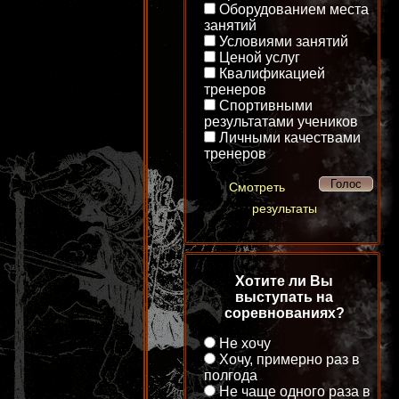
Оборудованием места
занятий
Условиями занятий
Ценой услуг
Квалификацией
тренеров
Спортивными
результатами учеников
Личными качествами
тренеров
Смотреть
результаты
Хотите ли Вы
выступать на
соревнованиях?
Не хочу
Хочу, примерно раз в
полгода
Не чаще одного раза в