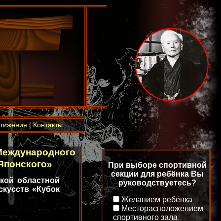
тижения
|
Контакты
 Международного
Японского»
При выборе спортивной
секции для ребёнка Вы
кой областной
руководствуетесь?
скусств «Кубок
Желанием ребёнка
Месторасположением
спортивного зала