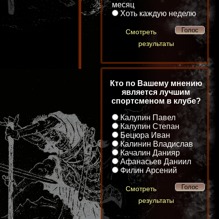
месяц
Хоть каждую неделю
Смотреть
результаты
Кто по Вашему мнению
является лучшим
спортсменом в клубе?
Калупин Павел
Калупин Степан
Бецюра Иван
Калинин Владислав
Качалин Данияр
Афанасьев Даниил
Филин Арсений
Смотреть
результаты