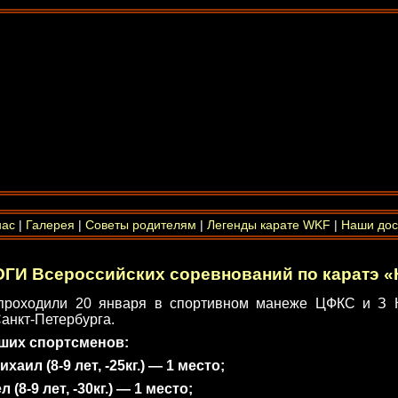
нас
|
Галерея
|
Советы родителям
|
Легенды карате WKF
|
Наши дос
ОГИ Всероссийских соревнований по каратэ «
проходили 20 января в спортивном манеже ЦФКС и З К
анкт-Петербурга.
ших спортсменов:
ил (8-9 лет, -25кг.) — 1 место;
8-9 лет, -30кг.) — 1 место;