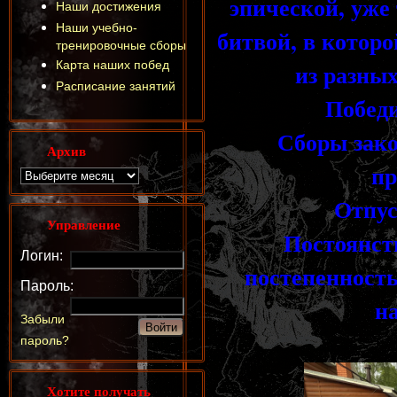
эпической, уже
Наши достижения
Наши учебно-
битвой, в котор
тренировочные сборы
Карта наших побед
из разных
Расписание занятий
Победила
Сборы законч
Архив
пр
Отпуск 
Управление
Постоянст
Логин:
постепенност
Пароль:
н
Забыли
пароль?
Хотите получать