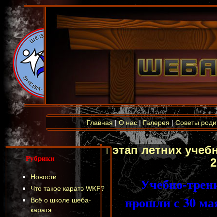
Главная
|
О нас
|
Галерея
|
Советы роди
I этап летних уче
Рубрики
2
Новости
Учебно-трен
Что такое каратэ WKF?
прошли с 30 ма
Всё о школе шеба-
каратэ