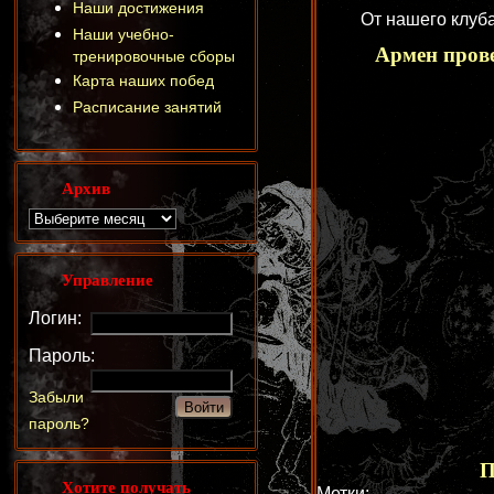
Наши достижения
От нашего клуб
Наши учебно-
Армен прове
тренировочные сборы
Карта наших побед
Расписание занятий
Архив
Управление
Логин:
Пароль:
Забыли
пароль?
П
Хотите получать
Метки: