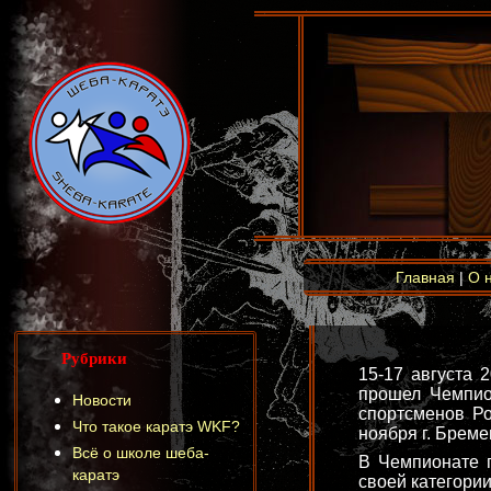
Главная
|
О 
Рубрики
15-17 августа 
прошел Чемпио
Новости
спортсменов Ро
Что такое каратэ WKF?
ноября г. Бреме
Всё о школе шеба-
В Чемпионате п
каратэ
своей категории