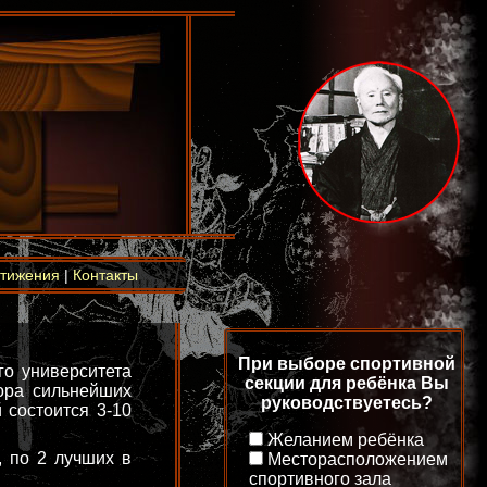
тижения
|
Контакты
При выборе спортивной
го университета
секции для ребёнка Вы
ора сильнейших
руководствуетесь?
 состоится 3-10
Желанием ребёнка
, по 2 лучших в
Месторасположением
спортивного зала