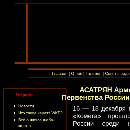
Главная
|
О нас
|
Галерея
|
Советы роди
АСАТРЯН Арме
Рубрики
Первенства России
Новости
16 — 18 декабря в
Что такое каратэ WKF?
«Комета» прошл
Всё о школе шеба-
России среди 
каратэ